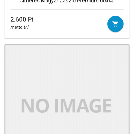
Címeres Magyar Zászló Prémium 60x40
2.600 Ft
/netto ár/