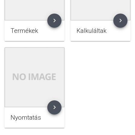
chevron_right
chevron_right
Termékek
Kalkuláltak
chevron_right
Nyomtatás