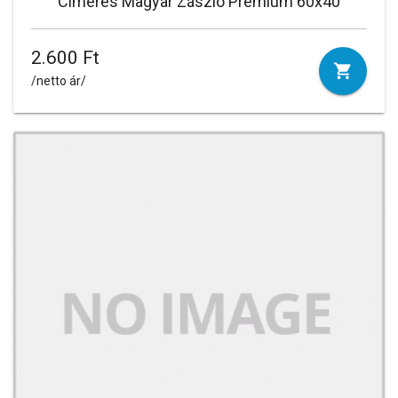
Címeres Magyar Zászló Prémium 60x40
2.600 Ft
/netto ár/