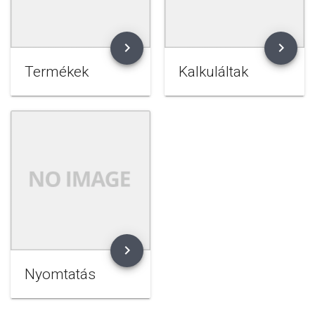
chevron_right
chevron_right
Termékek
Kalkuláltak
chevron_right
Nyomtatás