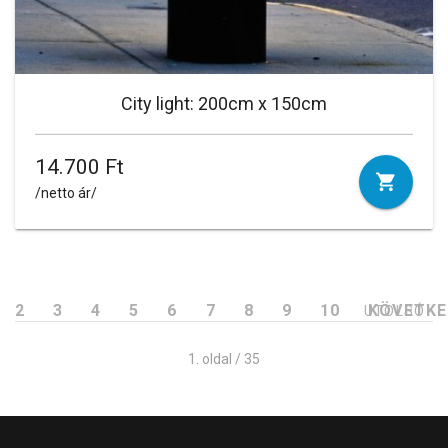
City light: 200cm x 150cm
14.700 Ft
/netto ár/
2
3
4
5
6
7
8
9
10
KÖVETK
UTOLSÓ
1. oldal / 35