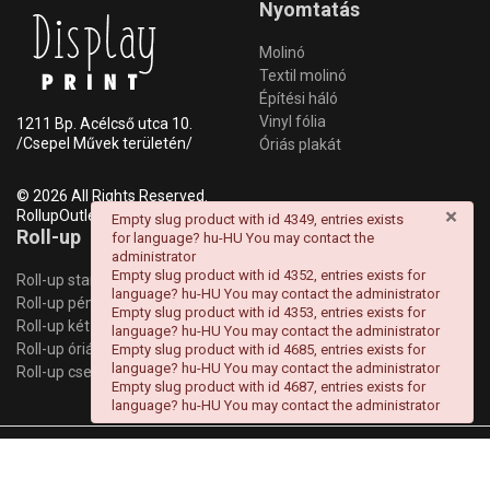
Nyomtatás
Molinó
Textil molinó
Építési háló
Vinyl fólia
1211 Bp. Acélcső utca 10.
/Csepel Művek területén/
Óriás plakát
© 2026 All Rights Reserved.
×
RollupOutlet
danger
Empty slug product with id 4349, entries exists
Roll-up
Információk
for language? hu-HU You may contact the
administrator
Empty slug product with id 4352, entries exists for
Roll-up standard
Anyagleadás
language? hu-HU You may contact the administrator
Roll-up pémium
Garancia
Empty slug product with id 4353, entries exists for
Roll-up két oldalas
Szállítás/Fizetés
language? hu-HU You may contact the administrator
Roll-up óriás
Kapcsolat
Empty slug product with id 4685, entries exists for
language? hu-HU You may contact the administrator
Roll-up csere
Cookie szabályzat
Empty slug product with id 4687, entries exists for
language? hu-HU You may contact the administrator