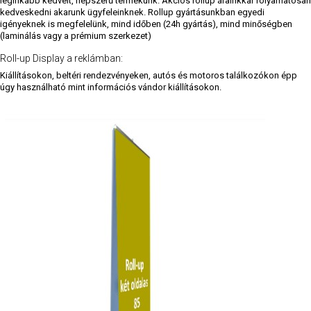
leginkább kedvelt, népszerű termékünk. Akciós rollup árainkkal folyamatosan
kedveskedni akarunk ügyfeleinknek. Rollup gyártásunkban egyedi
igényeknek is megfelelünk, mind időben (24h gyártás), mind minőségben
(laminálás vagy a prémium szerkezet)
Roll-up Display a reklámban:
Kiállításokon, beltéri rendezvényeken, autós és motoros találkozókon épp
úgy használható mint információs vándor kiállításokon.