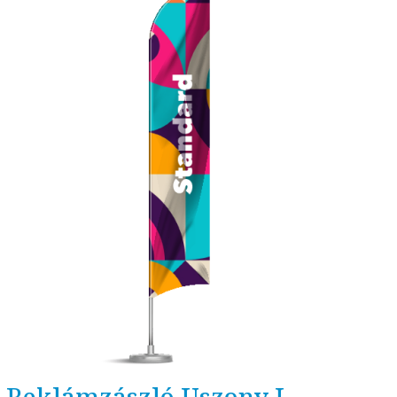
Reklámzászló Uszony L