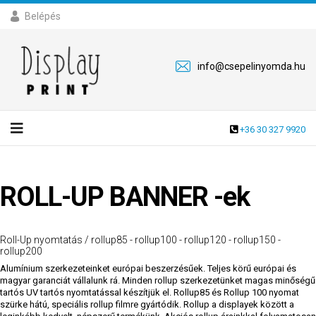
Belépés
info@csepelinyomda.hu
+36 30 327 9920
ROLL-UP BANNER -ek
Roll-Up nyomtatás / rollup85 - rollup100 - rollup120 - rollup150 -
rollup200
Alumínium szerkezeteinket európai beszerzésűek. Teljes körű európai és
magyar garanciát vállalunk rá. Minden rollup szerkezetünket magas minőségű
tartós UV tartós nyomtatással készítjük el. Rollup85 és Rollup 100 nyomat
szürke hátú, speciális rollup filmre gyártódik. Rollup a displayek között a