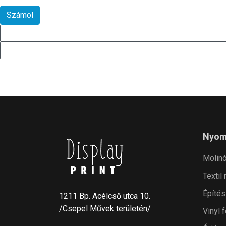
Nyom
Molin
Textil
Építés
1211 Bp. Acélcső utca 10.
/Csepel Művek területén/
Vinyl f