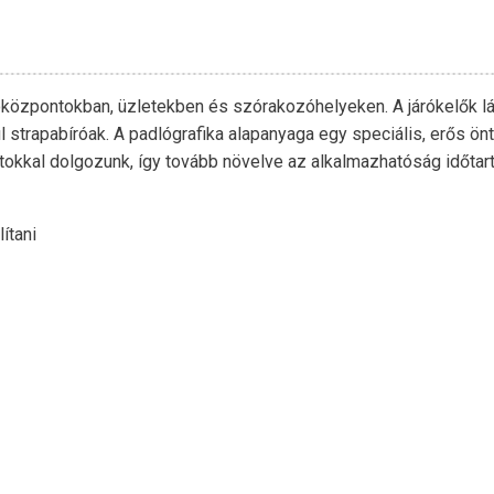
lóközpontokban, üzletekben és szórakozóhelyeken. A járókelők l
vül strapabíróak. A padlógrafika alapanyaga egy speciális, erős ö
matokkal dolgozunk, így tovább növelve az alkalmazhatóság időtar
lítani