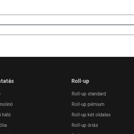
tatás
Roll-up
ó
Roll-up standard
 molinó
Roll-up pémium
i háló
Roll-up két oldalas
ólia
Roll-up óriás