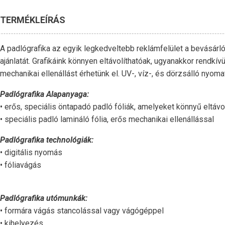
TERMÉKLEÍRÁS
A padlógrafika az egyik legkedveltebb reklámfelület a bevásár
ajánlatát. Grafikáink könnyen eltávolíthatóak, ugyanakkor rendkí
mechanikai ellenállást érhetünk el. UV-, víz-, és dörzsálló nyo
Padlógrafika Alapanyaga:
• erős, speciális öntapadó padló fóliák, amelyeket könnyű eltávo
• speciális padló lamináló fólia, erős mechanikai ellenállással
Padlógrafika technológiák:
• digitális nyomás
• fóliavágás
Padlógrafika utómunkák:
• formára vágás stancolással vagy vágógéppel
• kihelyezés