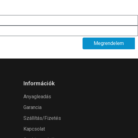
Megrendelem
Információk
Anyagleadás
Garancia
Szállítás/Fizetés
Kapcsolat