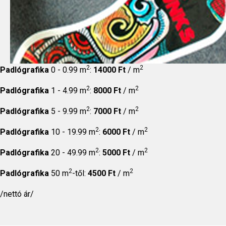
2
2
Padlógrafika
0 - 0.99 m
:
14000 Ft
/ m
2
2
Padlógrafika
1 - 4.99 m
:
8000 Ft
/ m
2
2
Padlógrafika
5 - 9.99 m
:
7000 Ft
/ m
2
2
Padlógrafika
10 - 19.99 m
:
6000 Ft
/ m
2
2
Padlógrafika
20 - 49.99 m
:
5000 Ft
/ m
2
2
Padlógrafika
50 m
-től:
4500 Ft
/ m
/nettó ár/