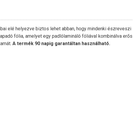
ábai elé helyezve biztos lehet abban, hogy mindenki észreveszi
ntapadó fólia, amelyet egy padlólamináló fóliával kombinálva erős
tamát.
A termék 90 napig garantáltan használható.