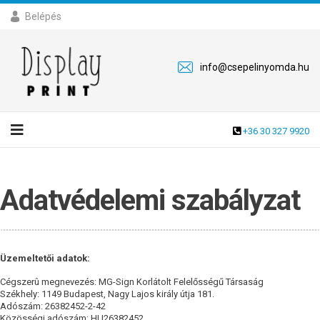
Belépés
info@csepelinyomda.hu
+36 30 327 9920
Adatvédelemi szabályzat
Üzemeltetői adatok:
Cégszerû megnevezés: MG-Sign Korlátolt Felelősségű Társaság
Székhely: 1149 Budapest, Nagy Lajos király útja 181.
Adószám: 26382452-2-42
Közösségi adószám: HU26382452