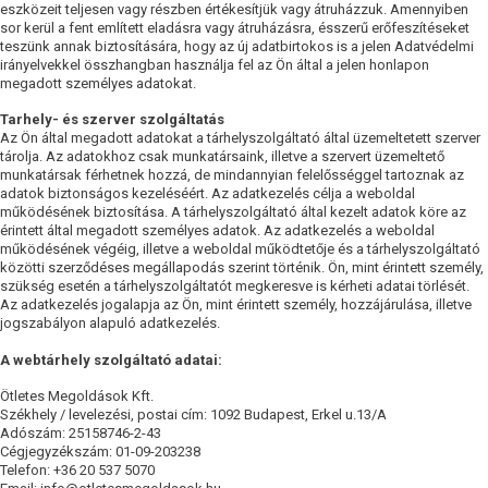
eszközeit teljesen vagy részben értékesítjük vagy átruházzuk. Amennyiben
sor kerül a fent említett eladásra vagy átruházásra, ésszerű erőfeszítéseket
teszünk annak biztosítására, hogy az új adatbirtokos is a jelen Adatvédelmi
irányelvekkel összhangban használja fel az Ön által a jelen honlapon
megadott személyes adatokat.
Tarhely- és szerver szolgáltatás
Az Ön által megadott adatokat a tárhelyszolgáltató által üzemeltetett szerver
tárolja. Az adatokhoz csak munkatársaink, illetve a szervert üzemeltető
munkatársak férhetnek hozzá, de mindannyian felelősséggel tartoznak az
adatok biztonságos kezeléséért. Az adatkezelés célja a weboldal
működésének biztosítása. A tárhelyszolgáltató által kezelt adatok köre az
érintett által megadott személyes adatok. Az adatkezelés a weboldal
működésének végéig, illetve a weboldal működtetője és a tárhelyszolgáltató
közötti szerződéses megállapodás szerint történik. Ön, mint érintett személy,
szükség esetén a tárhelyszolgáltatót megkeresve is kérheti adatai törlését.
Az adatkezelés jogalapja az Ön, mint érintett személy, hozzájárulása, illetve
jogszabályon alapuló adatkezelés.
A webtárhely szolgáltató adatai:
Ötletes Megoldások Kft.
Székhely / levelezési, postai cím: 1092 Budapest, Erkel u.13/A
Adószám: 25158746-2-43
Cégjegyzékszám: 01-09-203238
Telefon: +36 20 537 5070