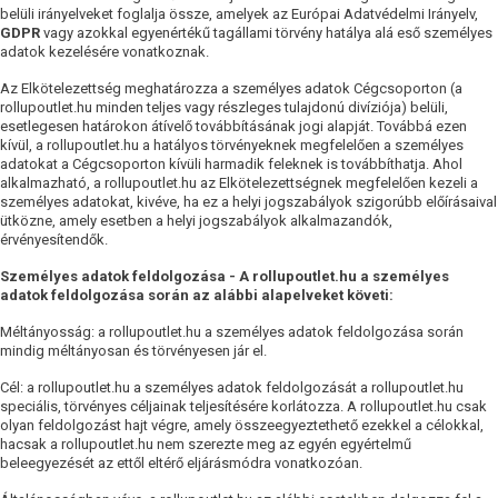
belüli irányelveket foglalja össze, amelyek az Európai Adatvédelmi Irányelv,
GDPR
vagy azokkal egyenértékű tagállami törvény hatálya alá eső személyes
adatok kezelésére vonatkoznak.
Az Elkötelezettség meghatározza a személyes adatok Cégcsoporton (a
rollupoutlet.hu minden teljes vagy részleges tulajdonú divíziója) belüli,
esetlegesen határokon átívelő továbbításának jogi alapját. Továbbá ezen
kívül, a rollupoutlet.hu a hatályos törvényeknek megfelelően a személyes
adatokat a Cégcsoporton kívüli harmadik feleknek is továbbíthatja. Ahol
alkalmazható, a rollupoutlet.hu az Elkötelezettségnek megfelelően kezeli a
személyes adatokat, kivéve, ha ez a helyi jogszabályok szigorúbb előírásaival
ütközne, amely esetben a helyi jogszabályok alkalmazandók,
érvényesítendők.
Személyes adatok feldolgozása - A rollupoutlet.hu a személyes
adatok feldolgozása során az alábbi alapelveket követi:
Méltányosság: a rollupoutlet.hu a személyes adatok feldolgozása során
mindig méltányosan és törvényesen jár el.
Cél: a rollupoutlet.hu a személyes adatok feldolgozását a rollupoutlet.hu
speciális, törvényes céljainak teljesítésére korlátozza. A rollupoutlet.hu csak
olyan feldolgozást hajt végre, amely összeegyeztethető ezekkel a célokkal,
hacsak a rollupoutlet.hu nem szerezte meg az egyén egyértelmű
beleegyezését az ettől eltérő eljárásmódra vonatkozóan.