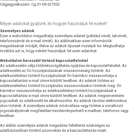
Cégjegyzékszám: Cg.01-09-327332
Milyen adatokat gyűjtünk, és hogyan használjuk fel ezeket?
Személyes adatok
Ezen a weboldalon megadhatja személyes adatait (például nevét, lakcímét,
telefonszámát és e-mail címét). Az alábbiakban ezen információk
megadásának módját, illetve az adatok típusait mutatjuk be. Megtudhatja
továbbá azt is, hogy miként használjuk fel ezen adatokat.
Weboldalon keresztül történő kapcsolatfelvétel
Az adatkezelés célja többletszolgáltatás nyújtása és kapcsolatfelvétel. Az
adatkezelés az Ön hozzájárulásának visszavonásáig történik. Az
adatkezeléshez történő hozzájárulását Ön bármikor visszavonhatja a
kapcsolattartási e-mail címre küldött levélben. Az adatok törlése az
adatkezeléshez történő hozzájárulás visszavonásakor történik meg. Ön
bármikor visszavonhatja az adatkezeléshez történő hozzájárulását a
kapcsolattartási e-mail címre küldött levélben. Az adatok megismerésére
jogosultak az adatkezelő és alkalmazottai. Az adatok tárolási elektronikus
úton történik. A személyes adatok módosítása vagy törlése a vonatkozó
jogszabályoknak megfelelően kezdeményezhető e-mailben, telefonon vagy
levélben.
Az alábbi személyes adatok megadása feltétlenül szükséges az
adatbázisokban történő azonosítás és a kapcsolattartás miatt: