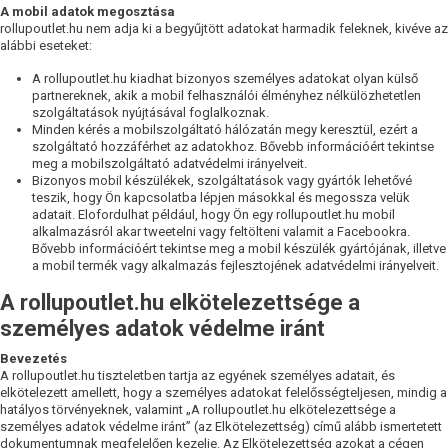
A mobil adatok megosztása
rollupoutlet.hu nem adja ki a begyűjtött adatokat harmadik feleknek, kivéve az
alábbi eseteket:
A rollupoutlet.hu kiadhat bizonyos személyes adatokat olyan külső
partnereknek, akik a mobil felhasználói élményhez nélkülözhetetlen
szolgáltatások nyújtásával foglalkoznak.
Minden kérés a mobilszolgáltató hálózatán megy keresztül, ezért a
szolgáltató hozzáférhet az adatokhoz. Bővebb információért tekintse
meg a mobilszolgáltató adatvédelmi irányelveit.
Bizonyos mobil készülékek, szolgáltatások vagy gyártók lehetővé
teszik, hogy Ön kapcsolatba lépjen másokkal és megossza velük
adatait. Elofordulhat például, hogy Ön egy rollupoutlet.hu mobil
alkalmazásról akar tweetelni vagy feltölteni valamit a Facebookra.
Bővebb információért tekintse meg a mobil készülék gyártójának, illetve
a mobil termék vagy alkalmazás fejlesztojének adatvédelmi irányelveit.
A rollupoutlet.hu elkötelezettsége a
személyes adatok védelme iránt
Bevezetés
A rollupoutlet.hu tiszteletben tartja az egyének személyes adatait, és
elkötelezett amellett, hogy a személyes adatokat felelősségteljesen, mindig a
hatályos törvényeknek, valamint „A rollupoutlet.hu elkötelezettsége a
személyes adatok védelme iránt” (az Elkötelezettség) című alább ismertetett
dokumentumnak megfelelően kezelje. Az Elkötelezettség azokat a cégen