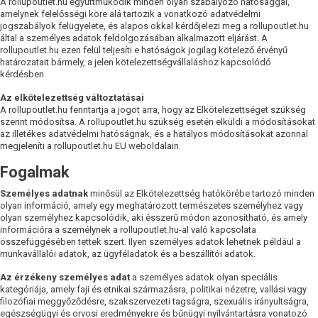
A rollupoutlet.hu együttműködik minden olyan szabályozó hatósággal,
amelynek felelősségi köre alá tartozik a vonatkozó adatvédelmi
jogszabályok felügyelete, és alapos okkal kérdőjelezi meg a rollupoutlet.hu
által a személyes adatok feldolgozásában alkalmazott eljárást. A
rollupoutlet.hu ezen felül teljesíti e hatóságok jogilag kötelező érvényű
határozatait bármely, a jelen kötelezettségvállaláshoz kapcsolódó
kérdésben.
Az elkötelezettség változtatásai
A rollupoutlet.hu fenntartja a jogot arra, hogy az Elkötelezettséget szükség
szerint módosítsa. A rollupoutlet.hu szükség esetén elküldi a módosításokat
az illetékes adatvédelmi hatóságnak, és a hatályos módosításokat azonnal
megjeleníti a rollupoutlet.hu EU weboldalain.
Fogalmak
Személyes adatnak
minősül az Elkötelezettség hatókörébe tartozó minden
olyan információ, amely egy meghatározott természetes személyhez vagy
olyan személyhez kapcsolódik, aki ésszerű módon azonosítható, és amely
információra a személynek a rollupoutlet.hu-al való kapcsolata
összefüggésében tettek szert. Ilyen személyes adatok lehetnek például a
munkavállalói adatok, az ügyféladatok és a beszállítói adatok.
Az érzékeny személyes adat
a személyes adatok olyan speciális
kategóriája, amely faji és etnikai származásra, politikai nézetre, vallási vagy
filozófiai meggyőződésre, szakszervezeti tagságra, szexuális irányultságra,
egészségügyi és orvosi eredményekre és bűnügyi nyilvántartásra vonatozó