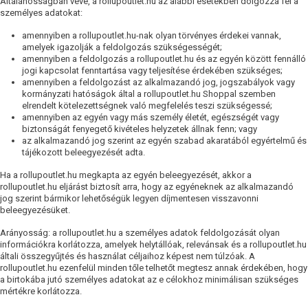
Általánosságban véve, a rollupoutlet.hu az alábbi esetekben dolgozza fel a
személyes adatokat:
amennyiben a rollupoutlet.hu-nak olyan törvényes érdekei vannak,
amelyek igazolják a feldolgozás szükségességét;
amennyiben a feldolgozás a rollupoutlet.hu és az egyén között fennálló
jogi kapcsolat fenntartása vagy teljesítése érdekében szükséges;
amennyiben a feldolgozást az alkalmazandó jog, jogszabályok vagy
kormányzati hatóságok által a rollupoutlet.hu Shoppal szemben
elrendelt kötelezettségnek való megfelelés teszi szükségessé;
amennyiben az egyén vagy más személy életét, egészségét vagy
biztonságát fenyegető kivételes helyzetek állnak fenn; vagy
az alkalmazandó jog szerint az egyén szabad akaratából egyértelmű és
tájékozott beleegyezését adta.
Ha a rollupoutlet.hu megkapta az egyén beleegyezését, akkor a
rollupoutlet.hu eljárást biztosít arra, hogy az egyéneknek az alkalmazandó
jog szerint bármikor lehetőségük legyen díjmentesen visszavonni
beleegyezésüket.
Arányosság: a rollupoutlet.hu a személyes adatok feldolgozását olyan
információkra korlátozza, amelyek helytállóak, relevánsak és a rollupoutlet.hu
általi összegyűjtés és használat céljaihoz képest nem túlzóak. A
rollupoutlet.hu ezenfelül minden tőle telhetőt megtesz annak érdekében, hogy
a birtokába jutó személyes adatokat az e célokhoz minimálisan szükséges
mértékre korlátozza.