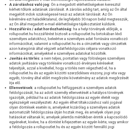
A zároláshoz való jog:
Ön a megadott elérhetőségeken keresztül
kérheti tőlünk adatának zárolását. A zárolás addig tart, amíg az Ön által
megjelölt indok szükségessé teszi az adatok tárolását. Az Ön
kérelmére ezt haladéktalanul, de legfeljebb 30 napon belül megtesszük,
az Ön által megadott e-mail elérhetőségre tájékoztatást küldünk.
Hozzáférés / adat hordozhatóság:
ha a helyi törvények előírják, a
rollupoutlet.hu hozzáférést biztosít a rollupoutlet.hu birtokában lévő
személyes adatokhoz, beleértve a személyes adat forrására vonatkozó
információkat, valamint a rollupoutlet.hu és a címzettek vagy címzettek
azon kategóriái által végzett adatfeldolgozás céljaira vonatkozó
információkat, amelyekkel e személyes adatokat közölték.
Javítás és törlés:
a nem teljes, pontatlan vagy fölösleges személyes
adatok javítására vagy törlésére vonatkozó érvényes kéréseket
teljesítjük, azzal a kivétellel, hogy a törlés nem végezhető el, ha a
rollupoutlet.hu és az egyén közötti szerződéses viszony, jogi vita vagy
egyéb, törvény által előírt megőrzési követelmény az adatok megőrzését
írja elő.
Ellenvetések:
a rollupoutlet.hu felfüggeszti a személyes adatok
feldolgozását, ha az adott személy ellenvetését a hatályos törvények
igazolják, például ha az adatok feldolgozása az egyén életét vagy
egészségét veszélyezteti. Az egyén élhet tiltakozáshoz való jogával
olyan döntések esetén is, amelyeket kizárólag a személyes adatok
automatizált feldolgozása útján hoztak meg, és amelyek olyan jogi
hatásokat váltanak ki, amelyek jelentős mértékben érintik a kapcsolódó
egyéneket, kivéve, ha a döntést kifejezetten az egyén kérte, vagy amikor
a feldolgozás a rollupoutlet.hu és az egyén között fennálló jogi