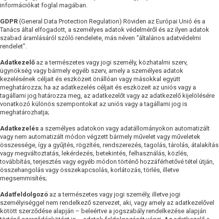
információkat foglal magában.
GDPR
(General Data Protection Regulation) Röviden az Európai Unió és a
Tanács által elfogadott, a személyes adatok védelméről és az ilyen adatok
szabad áramlásáról szóló rendelete, más néven “általános adatvédelmi
rendelet”.
Adatkezelő
az a természetes vagy jogi személy, közhatalmi szerv,
ügynökség vagy bármely egyéb szerv, amely a személyes adatok
kezelésének céljait és eszközeit önállóan vagy másokkal együtt
meghatározza; ha az adatkezelés céljait és eszközeit az uniós vagy a
tagállami jog határozza meg, az adatkezelőt vagy az adatkezelő kijelölésére
vonatkozó különös szempontokat az uniós vagy a tagállami jog is
meghatározhatja;
Adatkezelés
a személyes adatokon vagy adatállományokon automatizált
vagy nem automatizált módon végzett bármely művelet vagy műveletek
összessége, így a gyűjtés, rögzítés, rendszerezés, tagolás, tárolás, átalakítás
vagy megváltoztatás, lekérdezés, betekintés, felhasználás, közlés,
továbbítás, terjesztés vagy egyéb módon történő hozzáférhetővé tétel útján,
összehangolás vagy összekapcsolás, korlátozás, törlés, illetve
megsemmisítés;
Adatfeldolgozó
az a természetes vagy jogi személy, illetve jogi
személyiséggel nem rendelkező szervezet, aki, vagy amely az adatkezelővel
kötött szerződése alapján – beleértve a jogszabály rendelkezése alapján