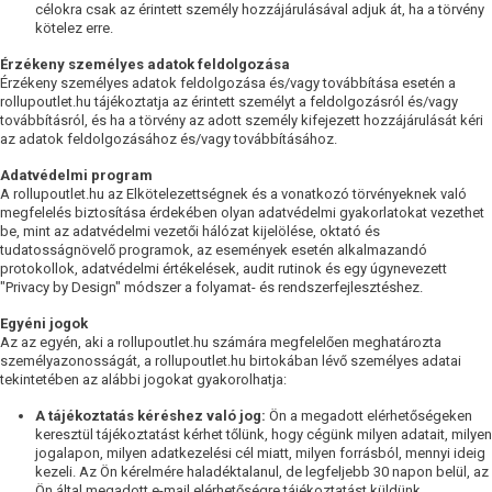
célokra csak az érintett személy hozzájárulásával adjuk át, ha a törvény
kötelez erre.
Érzékeny személyes adatok feldolgozása
Érzékeny személyes adatok feldolgozása és/vagy továbbítása esetén a
rollupoutlet.hu tájékoztatja az érintett személyt a feldolgozásról és/vagy
továbbításról, és ha a törvény az adott személy kifejezett hozzájárulását kéri
az adatok feldolgozásához és/vagy továbbításához.
Adatvédelmi program
A rollupoutlet.hu az Elkötelezettségnek és a vonatkozó törvényeknek való
megfelelés biztosítása érdekében olyan adatvédelmi gyakorlatokat vezethet
be, mint az adatvédelmi vezetői hálózat kijelölése, oktató és
tudatosságnövelő programok, az események esetén alkalmazandó
protokollok, adatvédelmi értékelések, audit rutinok és egy úgynevezett
"Privacy by Design" módszer a folyamat- és rendszerfejlesztéshez.
Egyéni jogok
Az az egyén, aki a rollupoutlet.hu számára megfelelően meghatározta
személyazonosságát, a rollupoutlet.hu birtokában lévő személyes adatai
tekintetében az alábbi jogokat gyakorolhatja:
A tájékoztatás kéréshez való jog:
Ön a megadott elérhetőségeken
keresztül tájékoztatást kérhet tőlünk, hogy cégünk milyen adatait, milyen
jogalapon, milyen adatkezelési cél miatt, milyen forrásból, mennyi ideig
kezeli. Az Ön kérelmére haladéktalanul, de legfeljebb 30 napon belül, az
Ön által megadott e-mail elérhetőségre tájékoztatást küldünk.