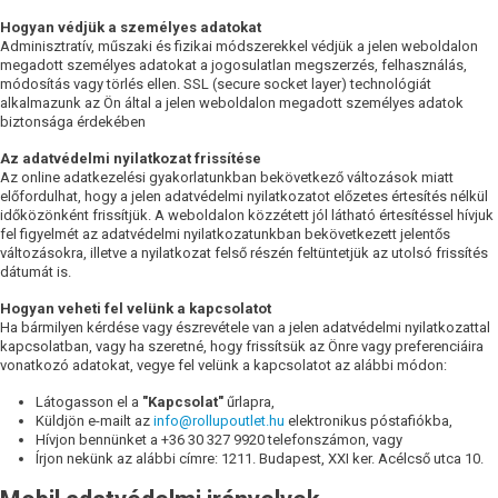
Hogyan védjük a személyes adatokat
Adminisztratív, műszaki és fizikai módszerekkel védjük a jelen weboldalon
megadott személyes adatokat a jogosulatlan megszerzés, felhasználás,
módosítás vagy törlés ellen. SSL (secure socket layer) technológiát
alkalmazunk az Ön által a jelen weboldalon megadott személyes adatok
biztonsága érdekében
Az adatvédelmi nyilatkozat frissítése
Az online adatkezelési gyakorlatunkban bekövetkező változások miatt
előfordulhat, hogy a jelen adatvédelmi nyilatkozatot előzetes értesítés nélkül
időközönként frissítjük. A weboldalon közzétett jól látható értesítéssel hívjuk
fel figyelmét az adatvédelmi nyilatkozatunkban bekövetkezett jelentős
változásokra, illetve a nyilatkozat felső részén feltüntetjük az utolsó frissítés
dátumát is.
Hogyan veheti fel velünk a kapcsolatot
Ha bármilyen kérdése vagy észrevétele van a jelen adatvédelmi nyilatkozattal
kapcsolatban, vagy ha szeretné, hogy frissítsük az Önre vagy preferenciáira
vonatkozó adatokat, vegye fel velünk a kapcsolatot az alábbi módon:
Látogasson el a
"Kapcsolat"
űrlapra,
Küldjön e-mailt az
info@rollupoutlet.hu
elektronikus póstafiókba,
Hívjon bennünket a +36 30 327 9920 telefonszámon, vagy
Írjon nekünk az alábbi címre: 1211. Budapest, XXI ker. Acélcső utca 10.