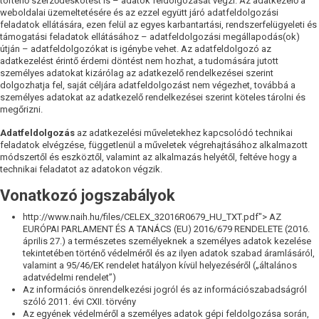
történő szerződéskötést is – adatok feldolgozását végzi. Az adatkezelő a
weboldalai üzemeltetésére és az ezzel együtt járó adatfeldolgozási
feladatok ellátására, ezen felül az egyes karbantartási, rendszerfelügyeleti és
támogatási feladatok ellátásához – adatfeldolgozási megállapodás(ok)
útján – adatfeldolgozókat is igénybe vehet. Az adatfeldolgozó az
adatkezelést érintő érdemi döntést nem hozhat, a tudomására jutott
személyes adatokat kizárólag az adatkezelő rendelkezései szerint
dolgozhatja fel, saját céljára adatfeldolgozást nem végezhet, továbbá a
személyes adatokat az adatkezelő rendelkezései szerint köteles tárolni és
megőrizni.
Adatfeldolgozás
az adatkezelési műveletekhez kapcsolódó technikai
feladatok elvégzése, függetlenül a műveletek végrehajtásához alkalmazott
módszertől és eszköztől, valamint az alkalmazás helyétől, feltéve hogy a
technikai feladatot az adatokon végzik.
Vonatkozó jogszabályok
http://www.naih.hu/files/CELEX_32016R0679_HU_TXT.pdf"> AZ
EURÓPAI PARLAMENT ÉS A TANÁCS (EU) 2016/679 RENDELETE (2016.
április 27.) a természetes személyeknek a személyes adatok kezelése
tekintetében történő védelméről és az ilyen adatok szabad áramlásáról,
valamint a 95/46/EK rendelet hatályon kívül helyezéséről („általános
adatvédelmi rendelet”)
Az információs önrendelkezési jogról és az információszabadságról
szóló 2011. évi CXII. törvény
Az egyének védelméről a személyes adatok gépi feldolgozása során,