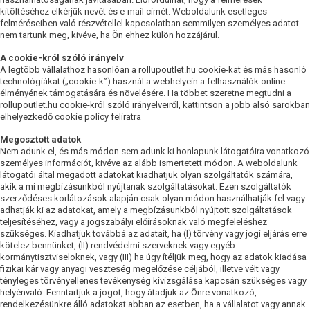
kitöltéséhez elkérjük nevét és e-mail címét. Weboldalunk esetleges
felméréseiben való részvétellel kapcsolatban semmilyen személyes adatot
nem tartunk meg, kivéve, ha Ön ehhez külön hozzájárul.
A cookie-król szóló irányelv
A legtöbb vállalathoz hasonlóan a rollupoutlet.hu cookie-kat és más hasonló
technológiákat („cookie-k”) használ a webhelyein a felhasználók online
élményének támogatására és növelésére. Ha többet szeretne megtudni a
rollupoutlet.hu cookie-król szóló irányelveiről, kattintson a jobb alsó sarokban
elhelyezkedő cookie policy feliratra
Megosztott adatok
Nem adunk el, és más módon sem adunk ki honlapunk látogatóira vonatkozó
személyes információt, kivéve az alább ismertetett módon. A weboldalunk
látogatói által megadott adatokat kiadhatjuk olyan szolgáltatók számára,
akik a mi megbízásunkból nyújtanak szolgáltatásokat. Ezen szolgáltatók
szerződéses korlátozások alapján csak olyan módon használhatják fel vagy
adhatják ki az adatokat, amely a megbízásunkból nyújtott szolgáltatások
teljesítéséhez, vagy a jogszabályi előírásoknak való megfeleléshez
szükséges. Kiadhatjuk továbbá az adatait, ha (I) törvény vagy jogi eljárás erre
kötelez bennünket, (II) rendvédelmi szerveknek vagy egyéb
kormánytisztviseloknek, vagy (III) ha úgy ítéljük meg, hogy az adatok kiadása
fizikai kár vagy anyagi veszteség megelőzése céljából, illetve vélt vagy
tényleges törvényellenes tevékenység kivizsgálása kapcsán szükséges vagy
helyénvaló. Fenntartjuk a jogot, hogy átadjuk az Önre vonatkozó,
rendelkezésünkre álló adatokat abban az esetben, ha a vállalatot vagy annak