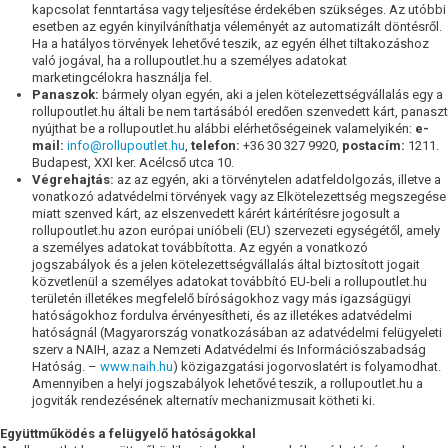
kapcsolat fenntartása vagy teljesítése érdekében szükséges. Az utóbbi
esetben az egyén kinyilváníthatja véleményét az automatizált döntésről.
Ha a hatályos törvények lehetővé teszik, az egyén élhet tiltakozáshoz
való jogával, ha a rollupoutlet.hu a személyes adatokat
marketingcélokra használja fel.
Panaszok:
bármely olyan egyén, aki a jelen kötelezettségvállalás egy a
rollupoutlet.hu általi be nem tartásából eredően szenvedett kárt, panaszt
nyújthat be a rollupoutlet.hu alábbi elérhetőségeinek valamelyikén:
e-
mail:
info@rollupoutlet.hu
,
telefon:
+36 30 327 9920,
postacím:
1211.
Budapest, XXI ker. Acélcső utca 10.
Végrehajtás:
az az egyén, aki a törvénytelen adatfeldolgozás, illetve a
vonatkozó adatvédelmi törvények vagy az Elkötelezettség megszegése
miatt szenved kárt, az elszenvedett kárért kártérítésre jogosult a
rollupoutlet.hu azon európai unióbeli (EU) szervezeti egységétől, amely
a személyes adatokat továbbította. Az egyén a vonatkozó
jogszabályok és a jelen kötelezettségvállalás által biztosított jogait
közvetlenül a személyes adatokat továbbító EU-beli a rollupoutlet.hu
területén illetékes megfelelő bíróságokhoz vagy más igazságügyi
hatóságokhoz fordulva érvényesítheti, és az illetékes adatvédelmi
hatóságnál (Magyarország vonatkozásában az adatvédelmi felügyeleti
szerv a NAIH, azaz a Nemzeti Adatvédelmi és Információszabadság
Hatóság. –
www.naih.hu
) közigazgatási jogorvoslatért is folyamodhat.
Amennyiben a helyi jogszabályok lehetővé teszik, a rollupoutlet.hu a
jogviták rendezésének alternatív mechanizmusait kötheti ki.
Együttműködés a felügyelő hatóságokkal