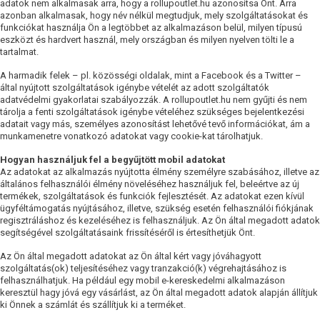
adatok nem alkalmasak arra, hogy a rollupoutlet.hu azonosítsa Önt. Arra
azonban alkalmasak, hogy név nélkül megtudjuk, mely szolgáltatásokat és
funkciókat használja Ön a legtöbbet az alkalmazáson belül, milyen típusú
eszközt és hardvert használ, mely országban és milyen nyelven tölti le a
tartalmat.
A harmadik felek – pl. közösségi oldalak, mint a Facebook és a Twitter –
által nyújtott szolgáltatások igénybe vételét az adott szolgáltatók
adatvédelmi gyakorlatai szabályozzák. A rollupoutlet.hu nem gyűjti és nem
tárolja a fenti szolgáltatások igénybe vételéhez szükséges bejelentkezési
adatait vagy más, személyes azonosítást lehetővé tevő információkat, ám a
munkamenetre vonatkozó adatokat vagy cookie-kat tárolhatjuk.
Hogyan használjuk fel a begyűjtött mobil adatokat
Az adatokat az alkalmazás nyújtotta élmény személyre szabásához, illetve az
általános felhasználói élmény növeléséhez használjuk fel, beleértve az új
termékek, szolgáltatások és funkciók fejlesztését. Az adatokat ezen kívül
ügyféltámogatás nyújtásához, illetve, szükség esetén felhasználói fiókjának
regisztráláshoz és kezeléséhez is felhasználjuk. Az Ön által megadott adatok
segítségével szolgáltatásaink frissítéséről is értesíthetjük Önt.
Az Ön által megadott adatokat az Ön által kért vagy jóváhagyott
szolgáltatás(ok) teljesítéséhez vagy tranzakció(k) végrehajtásához is
felhasználhatjuk. Ha például egy mobil e-kereskedelmi alkalmazáson
keresztül hagy jóvá egy vásárlást, az Ön által megadott adatok alapján állítjuk
ki Önnek a számlát és szállítjuk ki a terméket.