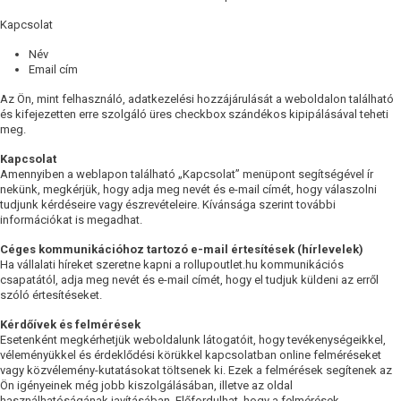
Kapcsolat
Név
Email cím
Az Ön, mint felhasználó, adatkezelési hozzájárulását a weboldalon található
és kifejezetten erre szolgáló üres checkbox szándékos kipipálásával teheti
meg.
Kapcsolat
Amennyiben a weblapon található „Kapcsolat” menüpont segítségével ír
nekünk, megkérjük, hogy adja meg nevét és e-mail címét, hogy válaszolni
tudjunk kérdéseire vagy észrevételeire. Kívánsága szerint további
információkat is megadhat.
Céges kommunikációhoz tartozó e-mail értesítések (hírlevelek)
Ha vállalati híreket szeretne kapni a rollupoutlet.hu kommunikációs
csapatától, adja meg nevét és e-mail címét, hogy el tudjuk küldeni az erről
szóló értesítéseket.
Kérdőívek és felmérések
Esetenként megkérhetjük weboldalunk látogatóit, hogy tevékenységeikkel,
véleményükkel és érdeklődési körükkel kapcsolatban online felméréseket
vagy közvélemény-kutatásokat töltsenek ki. Ezek a felmérések segítenek az
Ön igényeinek még jobb kiszolgálásában, illetve az oldal
használhatóságának javításában. Előfordulhat, hogy a felmérések