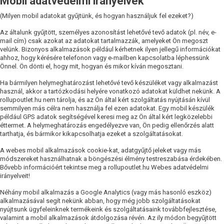
Mobil adatvédelmi irányelvek
(Milyen mobil adatokat gyűjtünk, és hogyan használjuk fel ezeket?)
Az általunk gyűjtött, személyes azonosítást lehetővé tevő adatok (pl. név, e-
mail cím) csak azokat az adatokat tartalmazzák, amelyeket Ön megoszt
velünk. Bizonyos alkalmazások például kérhetnek ilyen jellegű információkat
ahhoz, hogy kérésére telefonon vagy e-mailben kapcsolatba léphessünk
Önnel. Ön dönti el, hogy mit, hogyan és mikor kíván megosztani.
Ha bármilyen helymeghatározást lehetővé tevő készüléket vagy alkalmazást
használ, akkor a tartózkodási helyére vonatkozó adatokat küldhet nekünk. A
rollupoutlet.hu nem tárolja, és az Ön által kért szolgáltatás nyújtásán kívül
semmilyen más célra nem használja fel ezen adatokat. Egy mobil készülék
például GPS adatok segítségével keresi meg az Ön által kért legközelebbi
éttermet. A helymeghatározás engedélyezve van, Ön pedig ellenőrzés alatt
tarthatja, és bármikor kikapcsolhatja ezeket a szolgáltatásokat.
A webes mobil alkalmazások cookie-kat, adatgyűjtő jeleket vagy más
módszereket használhatnak a böngészési élmény testreszabása érdekében.
Bővebb információért tekintse meg a rollupoutlet.hu Webes adatvédelmi
irányelveit!
Néhány mobil alkalmazás a Google Analytics (vagy más hasonló eszköz)
alkalmazásával segít nekünk abban, hogy még jobb szolgáltatásokat
nyújtsunk ügyfeleinknek termékeink és szolgáltatásaink továbbfejlesztése,
valamint a mobil alkalmazások átdolgozása révén. Az ily módon begyűjtött