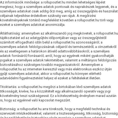
Az információk minősége: a rollupoutlet.hu minden lehetséges lépést
megtesz, hogy a személyes adatok pontosak és naprakészek legyenek, és a
személyes adatokat csak addig őrzi meg, amíg az összegyűjtés és használat
céljainak teljesítése érdekében szükség van rájuk. A megőrzési
követelményeknek történő megfelelést követően a rollupoutlet.hu törli vagy
ezeket a személyes adatokat anonimizálja.
Átláthatóság: amennyiben az alkalmazandó jog megköveteli, a rollupoutlet.hu
tájékoztatást ad az adatgyűjtés időpontjában vagy az összegyűjtéstől
számított elfogadható időn belül a rollupoutlet.hu azonosságáról; a
személyes adatok feldolgozásának céljairól és természetéről; a címzettekről
és az esetlegesen a határokon átívelő adattovábbításokról; a személyes
adatok forrásáról/forrásairól; arról, hogy az egyének miként gyakorolhatják
jogaikat a személyes adatok tekintetében, valamint a méltányos feldolgozás
biztosításához szükséges további magyarázatokról. Amennyiben a
rollupoutlet.hu az interneten keresztül vagy más elektronikus eszköz útján
gyűjt személyes adatokat, akkor a rollupoutlet.hu könnyen elérhető
adatvédelmi figyelmeztetést helyez el ezeket a feltételeket illetően.
Titoktartás: a rollupoutlet.hu megőrzi a birtokában lévő személyes adatok
titkosságát, kivéve, ha a közzétételt egy alkalmazandó operatív vagy jogi
követelmény teszi szükségessé. Ez a kötelezettség érvényben marad azután
is, hogy az egyénnel való kapcsolat megszűnt.
Biztonság: a rollupoutlet.hu arra törekszik, hogy a megfelelő technikai és
szervezeti intézkedésekkel, valamint a tisztességesség, titkosság, biztonság
és hozzáférhetőség biztosítása révén megóvja a személyes adatokat.