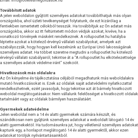
Email: info@otletesmegoldasok.hu
Továbbított adatok
A jelen weboldalon gyűjtött személyes adatokat továbbíthatjuk más olyan
országokba, ahol üzleti tevékenységet folytatunk, de ezt kizárólag a
fentiekben ismertetett célokból tesszük. Ha továbbítjuk az Ön adatait más
országokba, akkor az itt feltüntetett módon védjük azokat, kivéve, ha a
vonatkozó törvények másként rendelkeznek. A rollupoutlet.hu hatályba
léptette azokat a kötelező érvényű vállalati szabályokat, amelyek azt
szabályozzák, hogy hogyan kell kezelnünk az Európai Unió lakosságának
személyes adatait. Ha többet szeretne megtudni a rollupoutlet.hu kötelező
érvényű vállalati szabályairól, tekintse át a "A rollupoutlet.hu elkötelezettsége
a személyes adatok védelme iránt" szekciót.
Hivatkozások más oldalakra
Az Ön kényelme és tájékoztatása céljából megadhatunk más weboldalakra
mutató hivatkozásokat is. Ezek az oldalak saját adatvédelmi nyilatkozattal
rendelkezhetnek, ezért javasoljuk, hogy tekintse azt át bármely hivatkozott
weboldal meglátogatásakor. Nem vállalunk felelősséget a hivatkozott oldalak
tartalmáért vagy az oldalak bármilyen használatáért.
Gyermekek adatvédelme
Jelen weboldal nem a 14 év alatti gyermekek számára készült, és
szándékosan nem gyűjtünk személyes adatokat a weboldalt látogató 14 év
alatti gyermekektöl. Ha tudomásunkra jut, hogy véletlenül személyes adatokat
kaptunk egy, a honlapot meglátogató 14 év alatti gyermektől, akkor ezen
adatokat töröljük nyilvántartásainkból.