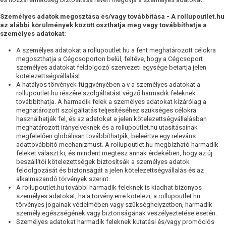
Személyes adatok megosztása és/vagy továbbítása - A rollupoutlet.hu
az alábbi körülmények között oszthatja meg vagy továbbíthatja a
személyes adatokat:
A személyes adatokat a rollupoutlet.hu a fent meghatározott célokra
megoszthatja a Cégcsoporton belül, feltéve, hogy a Cégcsoport
személyes adatokat feldolgozó szervezeti egysége betartja jelen
kötelezettségvállalást.
A hatályos törvények függvényében a v a személyes adatokat a
rollupoutlet.hu részére szolgáltatást végző harmadik feleknek
továbbíthatja. A harmadik felek a személyes adatokat kizárólag a
meghatározott szolgáltatás teljesítéséhez szükséges célokra
használhatják fel, és az adatokat a jelen kötelezettségvállalásban
meghatározott irányelveknek és a rollupoutlet.hu utasításainak
megfelelően globálisan továbbíthatják, beleértve egy releváns
adattovábbító mechanizmust. A rollupoutlet.hu megbízható harmadik
feleket választ ki, és mindent megtesz annak érdekében, hogy az új
beszállítói kötelezettségek biztosítsák a személyes adatok
feldolgozását és biztonságát a jelen kötelezettségvállalás és az
alkalmazandó törvények szerint.
A rollupoutlet.hu további harmadik feleknek is kiadhat bizonyos
személyes adatokat, ha a törvény erre kötelezi, a rollupoutlet.hu
törvényes jogainak védelmében vagy szükséghelyzetben, harmadik
személy egészségének vagy biztonságának veszélyeztetése esetén.
Személyes adatokat harmadik feleknek kutatási és/vagy promóciós