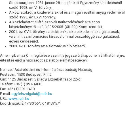
Strasbourgban, 1981. január 28. napján kelt Egyezmény kihirdetéséről
szóló 1998. évi VI. törvény
A köziratokról, a közlevéltárakról és a magánlevéltári anyag védelméről
szóló 1995. évi LXVI. törvény.
A közfeladatot ellátó szervek iratkezelésének általános
követelményeiről szóló 335/2005. (XII. 29.) Korm. rendelet.
2001. évi CVIII. törvény az elektronikus kereskedelmi szolgáltatások,
valamint az információs társadalommal összefüggő szolgáltatások
egyes kérdéseiről.
2003. évi C. törvény az elektronikus hírközlésről.
Amennyiben az Ön megítélése szerint a jogszerű állapot nem állítható helyre,
értesítse erről a hatóságot az alábbi elérhetőségeken:
Nemzeti Adatvédelmi és Információszabadság Hatóság
Postacím: 1530 Budapest, Pf.: 5.
Cím: 1125 Budapest, Szilágyi Erzsébet fasor 22/c
Telefon: +36 (1) 391-1400
Fax: +36 (1) 391-1410
E-mail:
ugyfelszolgalat@naih.hu
URL:
www.naih.hu
koordináták: É 47°30'56''; K 18°59'57''