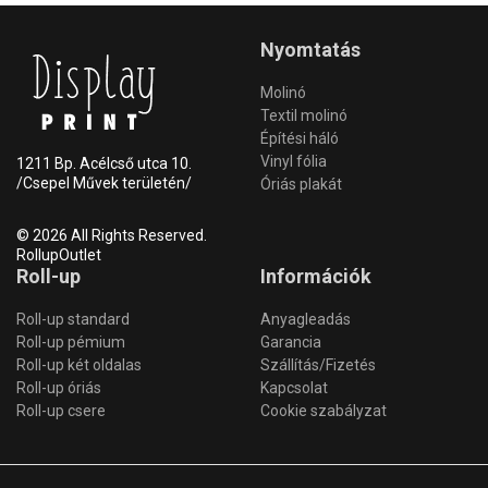
Nyomtatás
Molinó
Textil molinó
Építési háló
Vinyl fólia
1211 Bp. Acélcső utca 10.
/Csepel Művek területén/
Óriás plakát
© 2026 All Rights Reserved.
RollupOutlet
Roll-up
Információk
Roll-up standard
Anyagleadás
Roll-up pémium
Garancia
Roll-up két oldalas
Szállítás/Fizetés
Roll-up óriás
Kapcsolat
Roll-up csere
Cookie szabályzat