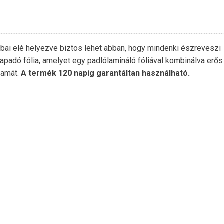
ábai elé helyezve biztos lehet abban, hogy mindenki észreveszi
ntapadó fólia, amelyet egy padlólamináló fóliával kombinálva erős
tamát.
A termék 120 napig garantáltan használható.