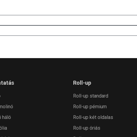
tatás
Roll-up
ó
Roll-up standard
 molinó
Roll-up pémium
i háló
Roll-up két oldalas
ólia
Roll-up óriás