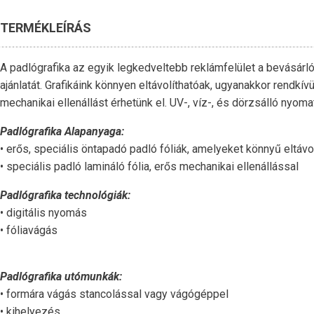
TERMÉKLEÍRÁS
A padlógrafika az egyik legkedveltebb reklámfelület a bevásár
ajánlatát. Grafikáink könnyen eltávolíthatóak, ugyanakkor rendkí
mechanikai ellenállást érhetünk el. UV-, víz-, és dörzsálló nyo
Padlógrafika Alapanyaga:
• erős, speciális öntapadó padló fóliák, amelyeket könnyű eltávo
• speciális padló lamináló fólia, erős mechanikai ellenállással
Padlógrafika technológiák:
• digitális nyomás
• fóliavágás
Padlógrafika utómunkák:
• formára vágás stancolással vagy vágógéppel
• kihelyezés