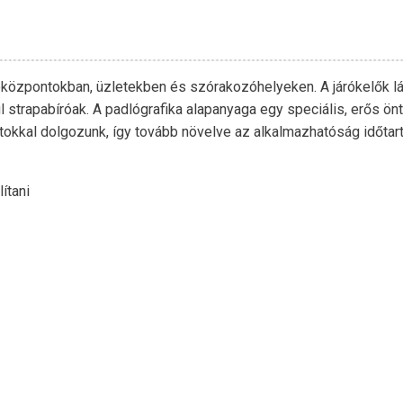
lóközpontokban, üzletekben és szórakozóhelyeken. A járókelők l
vül strapabíróak. A padlógrafika alapanyaga egy speciális, erős ö
matokkal dolgozunk, így tovább növelve az alkalmazhatóság időtar
lítani