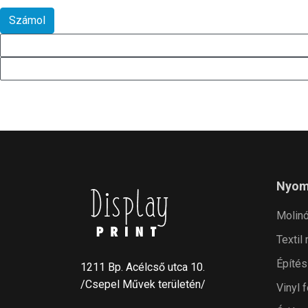
Nyom
Molin
Textil
Építés
1211 Bp. Acélcső utca 10.
/Csepel Művek területén/
Vinyl f