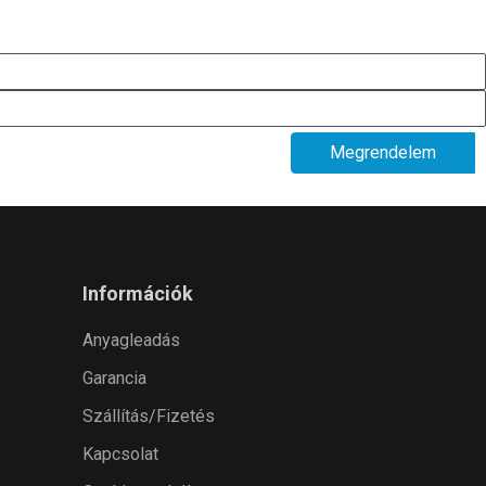
Megrendelem
Információk
Anyagleadás
Garancia
Szállítás/Fizetés
Kapcsolat