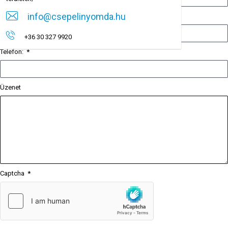
info@csepelinyomda.hu
E-mail:
*
+36 30 327 9920
Telefon:
*
Üzenet
Captcha
*