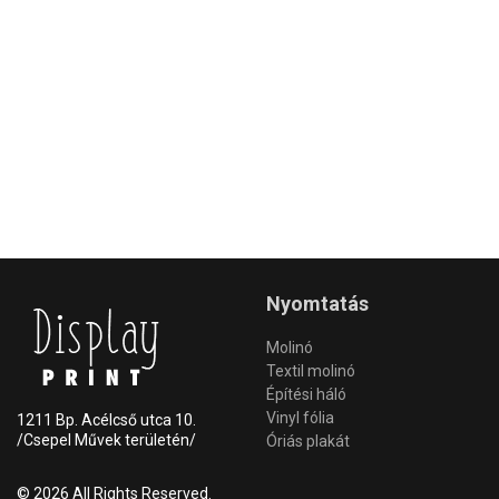
Nyomtatás
Molinó
Textil molinó
Építési háló
Vinyl fólia
1211 Bp. Acélcső utca 10.
/Csepel Művek területén/
Óriás plakát
© 2026 All Rights Reserved.