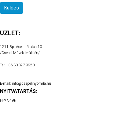
Küldés
ÜZLET:
1211 Bp. Acélcső utca 10.
/Csepel Művek területén/
Tel: +36 30 327 9920
E-mail: info@csepelinyomda.hu
NYITVATARTÁS:
H-P 8-16h