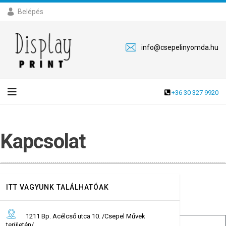
Belépés
info@csepelinyomda.hu
+36 30 327 9920
Kapcsolat
ITT VAGYUNK TALÁLHATÓAK
Név:
*
1211 Bp. Acélcső utca 10. /Csepel Művek
területén/