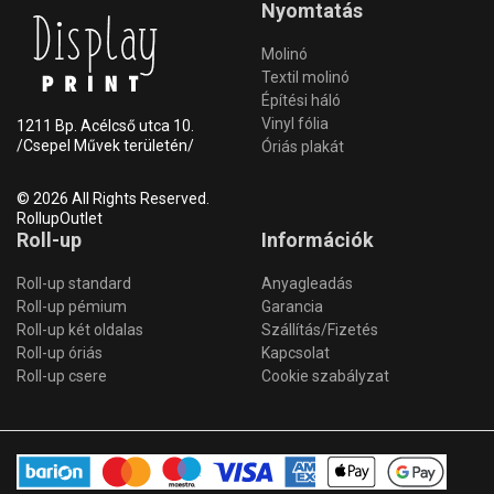
Nyomtatás
Molinó
Textil molinó
Építési háló
Vinyl fólia
1211 Bp. Acélcső utca 10.
/Csepel Művek területén/
Óriás plakát
© 2026 All Rights Reserved.
RollupOutlet
Roll-up
Információk
Roll-up standard
Anyagleadás
Roll-up pémium
Garancia
Roll-up két oldalas
Szállítás/Fizetés
Roll-up óriás
Kapcsolat
Roll-up csere
Cookie szabályzat