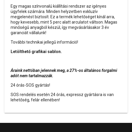
Egy magas színvonalú kiállítási rendszer az igényes
ügyfelek számára. Minden helyzetben exkluzív
megjelenést biztosít. Ez a termék lehetőséget kínál arra,
hogy kevesebb, mint 5 perc alatt arculatot váltson. Magas
minőségű anyagból készül, így megvásárlásakor 3 év
garanciát vállalunk!
További technikai jellegű információ!
Letölthető grafikai sablon.
Áraink nettóban jelennek meg, a 27%-os általános forgalmi
adót nem tartalmazzák.
24 órás-SOS gyártás!
SOS rendelés esetén 24 órás, expressz gyártásra is van
lehetőség, felár ellenében!