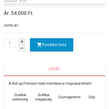
Cikkszám : P120
Ár:
54.000 Ft
/netto ár/
add
Kosárba tesz
remove
LEÍRÁS
A Roll-up Prémium több méretben is megvásárolható!
Grafikai
Grafikai
Csomagméret
Súly
szélesség
magasság