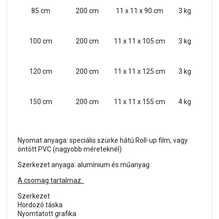
85 cm
200 cm
11 x 11 x 90 cm
3 kg
100 cm
200 cm
11 x 11 x 105 cm
3 kg
120 cm
200 cm
11 x 11 x 125 cm
3 kg
150 cm
200 cm
11 x 11 x 155 cm
4 kg
Nyomat anyaga: speciális szürke hátú Roll-up film, vagy
öntött PVC (nagyobb méreteknél)
Szerkezet anyaga: alumínium és műanyag
A csomag tartalmaz:
Szerkezet
Hordozó táska
Nyomtatott grafika