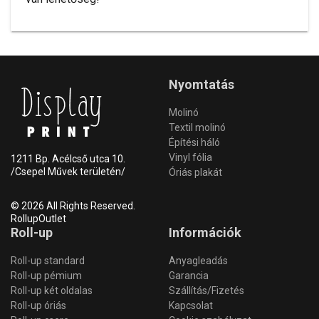
Nyomtatás
Molinó
Textil molinó
Építési háló
Vinyl fólia
1211 Bp. Acélcső utca 10.
/Csepel Művek területén/
Óriás plakát
© 2026 All Rights Reserved.
RollupOutlet
Roll-up
Információk
Roll-up standard
Anyagleadás
Roll-up pémium
Garancia
Roll-up két oldalas
Szállítás/Fizetés
Roll-up óriás
Kapcsolat