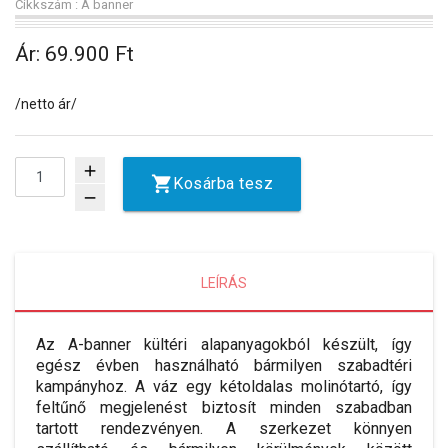
Cikkszám : A banner
Ár:
69.900 Ft
/netto ár/
add
Kosárba tesz
remove
LEÍRÁS
Az A-banner kültéri alapanyagokból készült, így
egész évben használható bármilyen szabadtéri
kampányhoz. A váz egy kétoldalas molinótartó, így
feltűnő megjelenést biztosít minden szabadban
tartott rendezvényen. A szerkezet könnyen