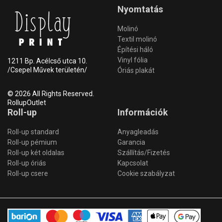
Nyomtatás
Molinó
Textil molinó
Építési háló
Vinyl fólia
1211 Bp. Acélcső utca 10.
/Csepel Művek területén/
Óriás plakát
© 2026 All Rights Reserved.
RollupOutlet
Roll-up
Információk
Roll-up standard
Anyagleadás
Roll-up pémium
Garancia
Roll-up két oldalas
Szállítás/Fizetés
Roll-up óriás
Kapcsolat
Roll-up csere
Cookie szabályzat