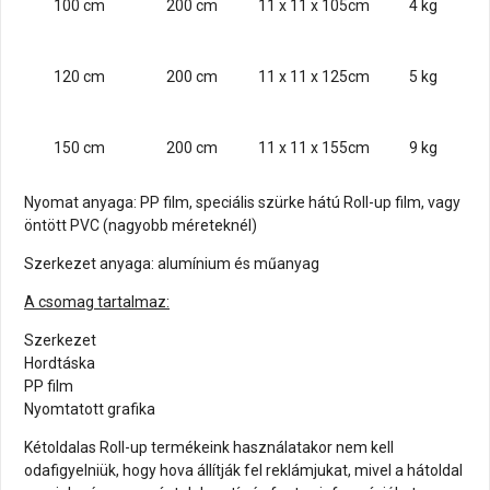
100 cm
200 cm
11 x 11 x 105cm
4 kg
120 cm
200 cm
11 x 11 x 125cm
5 kg
150 cm
200 cm
11 x 11 x 155cm
9 kg
Nyomat anyaga: PP film, speciális szürke hátú Roll-up film, vagy
öntött PVC (nagyobb méreteknél)
Szerkezet anyaga: alumínium és műanyag
A csomag tartalmaz:
Szerkezet
Hordtáska
PP film
Nyomtatott grafika
Kétoldalas Roll-up termékeink használatakor nem kell
odafigyelniük, hogy hova állítják fel reklámjukat, mivel a hátoldal