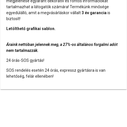
megjelenése egyaránt dekoratív és fontos információkat
tartalmazhat a látogatók számára! Termékünk minősége
egyedülálló, amit a megvásárláskor vállalt
3 év garancia
is
biztosít!
Letölthető grafikai sablon.
Áraink nettóban jelennek meg, a 27%-os általános forgalmi adót
nem tartalmazzák.
24 órás-SOS gyártás!
SOS rendelés esetén 24 órás, expressz gyártásra is van
lehetőség, felár ellenében!