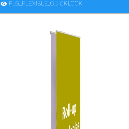
PLG_FLEXIBLE_QUICKLOOK
visibility