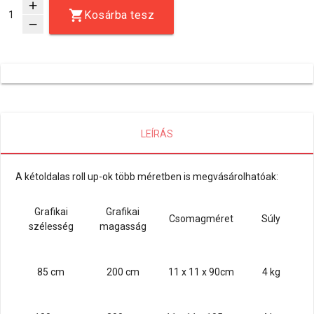
add
Kosárba tesz
remove
LEÍRÁS
A kétoldalas roll up-ok több méretben is megvásárolhatóak:
Grafikai
Grafikai
Csomagméret
Súly
szélesség
magasság
85 cm
200 cm
11 x 11 x 90cm
4 kg