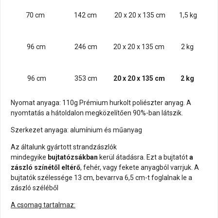
70 cm
142 cm
20 x 20 x 135 cm
1,5 kg
96 cm
246 cm
20 x 20 x 135 cm
2 kg
96 cm
353 cm
20 x 20 x 135 cm
2 kg
Nyomat anyaga: 110g Prémium hurkolt poliészter anyag. A
nyomtatás a hátoldalon megközelítően 90%-ban látszik.
Szerkezet anyaga: alumínium és műanyag
Az általunk gyártott strandzászlók
mindegyike
bujtatózsákban
kerül átadásra. Ezt a bujtatót
a
zászló színétől eltérő
, fehér, vagy fekete anyagból varrjuk. A
bujtatók szélessége 13 cm, bevarrva 6,5 cm-t foglalnak le a
zászló széléből
A csomag tartalmaz: