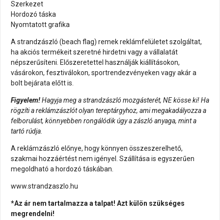
Szerkezet
Hordozó táska
Nyomtatott grafika
A strandzászló (beach flag) remek reklámfelületet szolgáltat,
ha akciós termékeit szeretné hirdetni vagy a vállalatát
népszerűsíteni. Előszeretettel használják kiállításokon,
vásárokon, fesztiválokon, sportrendezvényeken vagy akár a
bolt bejárata előtt is.
Figyelem!
Hagyja meg a strandzászló mozgásterét, NE kösse ki! Ha
rögzíti a reklámzászlót olyan tereptárgyhoz, ami megakadályozza a
felborulást, könnyebben rongálódik úgy a zászló anyaga, mint a
tartó rúdja.
A reklámzászló előnye, hogy könnyen összeszerelhető,
szakmai hozzáértést nem igényel. Szállítása is egyszerűen
megoldható a hordozó táskában.
www.strandzaszlo.hu
*Az ár nem tartalmazza a talpat! Azt külön szükséges
megrendelni!