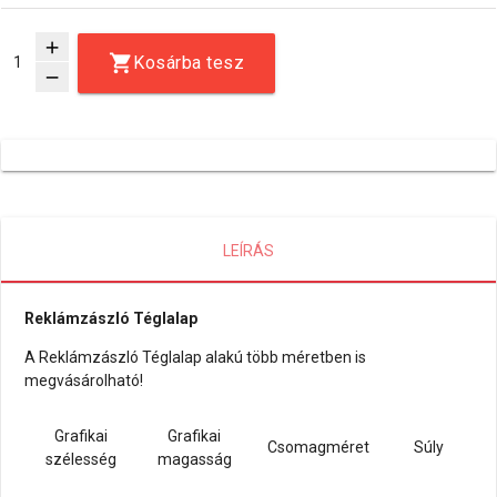
add
Kosárba tesz
remove
LEÍRÁS
Reklámzászló Téglalap
A Reklámzászló Téglalap alakú több méretben is
megvásárolható!
Grafikai
Grafikai
Csomagméret
Súly
szélesség
magasság