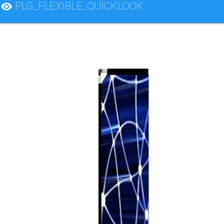
PLG_FLEXIBLE_QUICKLOOK
visibility