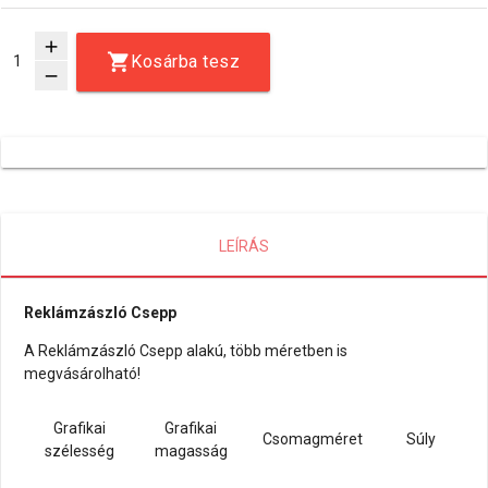
add
Kosárba tesz
remove
LEÍRÁS
Reklámzászló Csepp
A Reklámzászló Csepp alakú, több méretben is
megvásárolható!
Grafikai
Grafikai
Csomagméret
Súly
szélesség
magasság