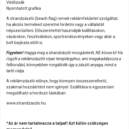
Védőzsák
Nyomtatott grafika
A strandzászló (beach flag) remek reklámfelületet szolgáltat,
ha akciós termékeit szeretné hirdetni vagy a vállalatát
népszerűsíteni. Előszeretettel használják kiállításokon,
vásárokon, fesztiválokon, sportrendezvényeken vagy akár a
bolt bejárata előtt is.
Figyelem!
Hagyja meg a strandzászló mozgásterét, NE kösse ki! Ha
rögzíti a reklámzászlót olyan tereptárgyhoz, ami megakadályozza a
felborulást, könnyebben rongálódik úgy a zászló anyaga, mind a
tartó rúdja.
A reklámzászló előnye, hogy könnyen összeszerelhető,
szakmai hozzáértést nem igényel. Szállítása is egyszerűen
megoldható a hordozó táskában.
www.strandzaszlo.hu
*Az ár nem tartalmazza a talpat! Azt külön szükséges