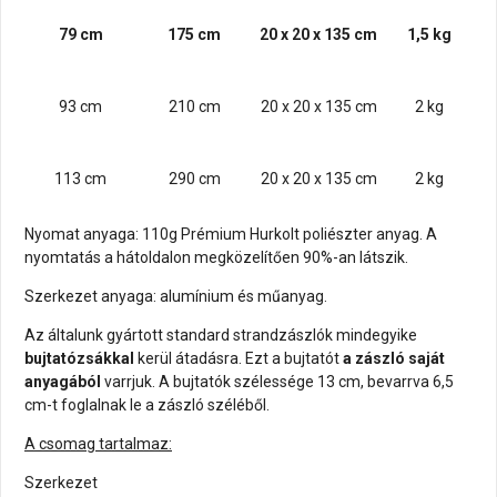
79 cm
175 cm
20 x 20 x 135 cm
1,5 kg
93 cm
210 cm
20 x 20 x 135 cm
2 kg
113 cm
290 cm
20 x 20 x 135 cm
2 kg
Nyomat anyaga: 110g Prémium Hurkolt poliészter anyag. A
nyomtatás a hátoldalon megközelítően 90%-an látszik.
Szerkezet anyaga: alumínium és műanyag.
Az általunk gyártott standard strandzászlók mindegyike
bujtatózsákkal
kerül átadásra. Ezt a bujtatót
a zászló saját
anyagából
varrjuk. A bujtatók szélessége 13 cm, bevarrva 6,5
cm-t foglalnak le a zászló széléből.
A csomag tartalmaz:
Szerkezet